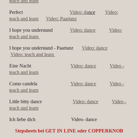
teach and learn
Perfect
Video: da
nce
Video:
teach and learn
Video: Paartanz
I hope you understand
Video: da
nce
Video:
teach and learn
I hope you understand - Paartanz
Video: da
nce
Video: teach and learn
Eine Nacht
Video: da
nce
Video -
teach and learn
Como candela
Video: da
nce
Video -
teach and learn
Little bitty dance
Video: da
nce
Video -
teach and learn
Ich liebe dich Video- dance
Stepsheets bei GET IN LINE oder COPPERKNOB