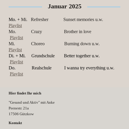
Januar 2025
Mo. +
Mi. Refresher Sunset memories u.w.
Playlist
Mo. Crazy Brother in love
Playlist
Mi. Choreo Burning down u.w.
Playlist
Di. + Mi. Grundschule Better together u.w.
Playlist
Do. Realschule I wanna try everything u.w.
Playlist
Hier findet Ihr mich
"Gesund und Aktiv" mit Anke
Peenestr.
21a
17506
Gützkow
Kontakt